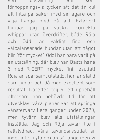
som utställning och som
förhoppningsvis tycker att det är kul
att hitta på saker med sin ägare och
vilja hänga med på allt. Exteriört
hoppas jag på vackra korrekta
whippar utan överdrifter, både Röja
och Oddi är väldigt fina och
välbalanserade hundar utan att något
blir "för mycket". Oddi har bara varit på
en utställning, där blev han Bästa hane
3 med R-CERT, mycket fint resultat!
Röja är sparsamt utställd, hon är ställd
som junior och då med excellent som
resultat. Därefter tog vi ett uppehåll
eftersom hon behövde tid för att
utvecklas, våra planer var att springa
vänstervarv flera gånger under 2020,
men tyvärr blev alla utställningar
inställda. Jag och Röja tävlar lite i
rallylydnad, våra tävlingsresultat är
inget att skryta om än så länge men vi