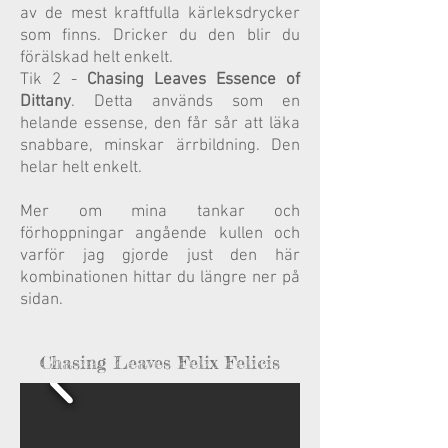
av de mest kraftfulla kärleksdrycker
som finns. Dricker du den blir du
förälskad helt enkelt.
Tik 2 -
Chasing Leaves Essence of
Dittany
. Detta används som en
helande essense, den får sår att läka
snabbare, minskar ärrbildning. Den
helar helt enkelt.
Mer om mina tankar och
förhoppningar angående kullen och
varför jag gjorde just den här
kombinationen hittar du längre ner på
sidan.
Chasing Leaves Felix Felicis