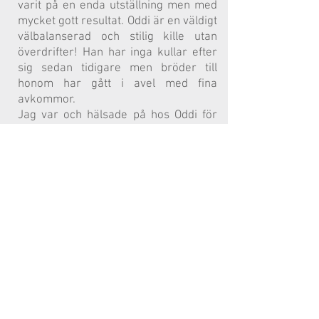
varit på en enda utställning men med
mycket gott resultat. Oddi är en väldigt
välbalanserad och stilig kille utan
överdrifter! Han har inga kullar efter
sig sedan tidigare men bröder till
honom har gått i avel med fina
avkommor.
Jag var och hälsade på hos Oddi för
några veckor sedan och hade då med
mig Röja så att de skulle få bekanta
sig lite först, de var verkligen så fina
ihop! Jag åkte även till Oddis
uppfödare för att träffa hans mormor,
mamma och halvsystrar, helt
fantastiska hundar allihop! När jag
valde Oddi så hade jag flera kriterier
som jag ville uppfylla. Jag har letat
efter en hel linje där storlekarna är av
dem mindre modellen och så är det i
Oddis fall, hans mamma och mormor