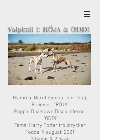
Valpkull 1: RÖJA &
ODDI
Mamma: Burnt Sienna Don't Stop
Believin' "RÖJA"
Pappa: Dixietown Disco Inferno
"ODDI"
Tema: Harry Potter trolldrycker
Födda: 9 augusti 2021
3 hanar & 2 tikar