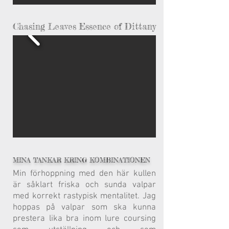
Chasing Leaves Essence of Dittany
MINA TANKAR KRING KOMBINATIONEN
Min förhoppning med den här kullen
är såklart friska och sunda valpar
med korrekt rastypisk mentalitet. Jag
hoppas på valpar som ska kunna
prestera lika bra inom lure coursing