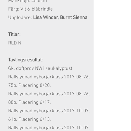
Mankhöjd: 45.5cm
Färg: Vit & blåbrindle
Uppfödare:
Lisa Winder, Burnt Sienna
Titlar:
RLD N
Tävlingsresultat:
Gk. doftprov NW1 (eukalyptus)
Rallylydnad nybörjarklass
2017-08-26
,
75p. Placering 8/20.
Rallylydnad nybörjarklass
2017-08-26
,
88p. Placering 6/17.
Rallylydnad nybörjarklass 2017-10
-07
,
61
p. Placering 6
/13.
Rallylydnad nybörjarklass 2017-10
-07
,