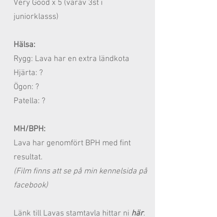
Very Good x 5 (varav 3st i
juniorklasss)
Hälsa:
Rygg: Lava har en extra ländkota
Hjärta: ?
Ögon: ?
Patella: ?
MH/BPH:
Lava har genomfört BPH med fint
resultat.
(Film finns att se på min kennelsida på
facebook)
Länk till Lavas stamtavla hittar ni
här
.