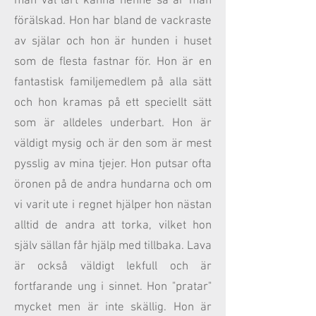
man väl lärt känna henne så är man
förälskad. Hon har bland de vackraste
av själar och hon är hunden i huset
som de flesta fastnar för. Hon är en
fantastisk familjemedlem på alla sätt
och hon kramas på ett speciellt sätt
som är alldeles underbart. Hon är
väldigt mysig och är den som är mest
pysslig av mina tjejer. Hon putsar ofta
öronen på de andra hundarna och om
vi varit ute i regnet hjälper hon nästan
alltid de andra att torka, vilket hon
själv sällan får hjälp med tillbaka. Lava
är också väldigt lekfull och är
fortfarande ung i sinnet. Hon "pratar"
mycket men är inte skällig. Hon är