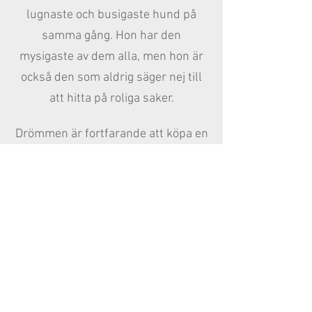
lugnaste och busigaste hund på
samma gång. Hon har den
mysigaste av dem alla, men hon är
också den som aldrig säger nej till
att hitta på roliga saker.
Drömmen är fortfarande att köpa en
mudi också i framtiden, jag har haft
en valp bokad flera gånger och två
gånger har två olika tikar gått tom
och när det väl blev valpar så blev
det på den enda tiden på året som
jag inte kunde ta en valp. Jag
fastnade för den rasen redan år
tvåtusenelva när jag började på