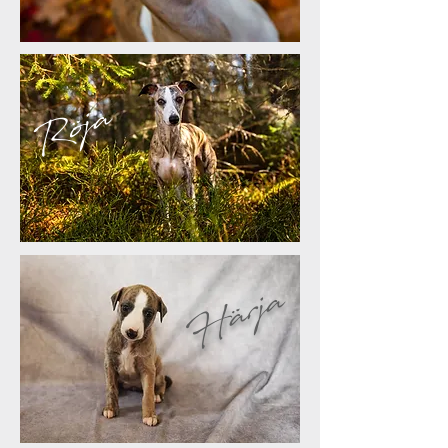
Röja
Härja